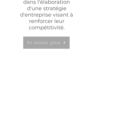
dans l'élaboration
d'une stratégie
d'entreprise visant à
renforcer leur
compétitivité.
En savoir plus
MARKETING &
COMMUNICATION
Assister les entreprises
dans leur stratégie
marketing, de la
conception de leurs
produits ou leurs