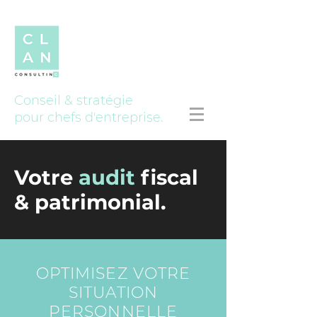
Conseil & stratégie
pour chefs d'entreprise.
Votre
audit
fiscal
& patrimonial.
OPTIMISEZ VOTRE
SITUATION
PERSONNELLE