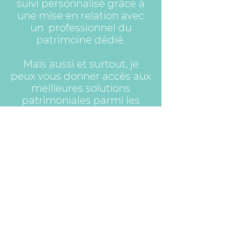
suivi personnalisé grâce à
une mise en relation avec
un professionnel du
patrimoine dédié.
Mais aussi et surtout, je
peux vous donner accès aux
meilleures solutions
patrimoniales parmi les
plus modernes.
CONTACT